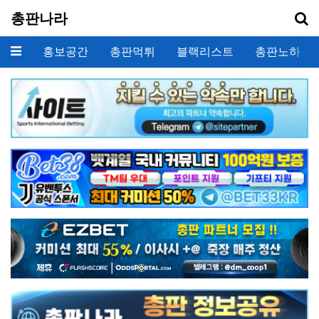
기
총판나라
메뉴
홍보공간
총판먹튀
블랙리스트
총판노하우