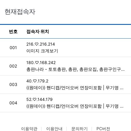
현재접속자
현재 접속자 목록
번호
접속자 위치
접속자
216.♡.216.214
번호
001
이미지 크게보기
접속자
180.♡.168.242
번호
002
총판나라 - 토토총판, 총판, 총판모집, 총판구인구직, 총판커뮤니티, 총판홍보
접속자
40.♡.179.2
번호
003
((원데이)) 핸디캡/언더오버 연장미포함 | 무기명 테더가입가능 > 사이트 홍보
접속자
52.♡.144.179
번호
004
((원데이)) 핸디캡/언더오버 연장미포함 | 무기명 테더가입가능 > 사이트 홍보
이용약관
이용안내
문의하기
PC버전